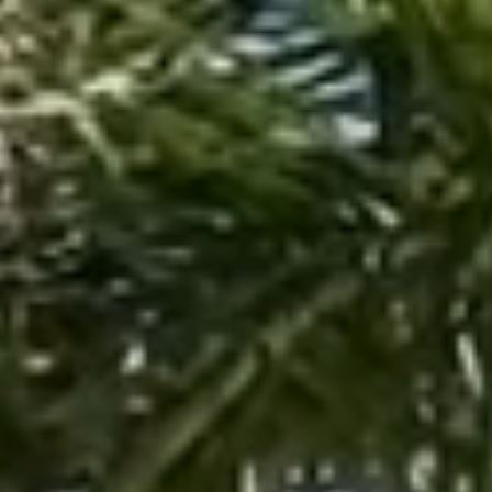
Resort
Propiedades
Vacaciones
Golf
Deportes
Restaurantes
Experiencias
Noticias
Eventos
Reserva Ahora